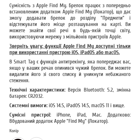
Сумісність з Apple Find My. Брелок працює з попередньо
встановленим додатком Apple Find My (Локатор), що дає
змогу додавати брелок до розділу "Предмети" і
відстежувати його місце розташування на карті. Ви
можете знайти свої речі в будь-якій точці світу,
використовуючи мережу з мільйонів пристроїв Apple.
Зверніть увагу: функції Apple Find My доступні тільки
при використанні пристрою iOS, iPadOS або macOS.
В Smart Tag є функція антитрекінгу, яка попереджає вас,
якщо у ваших речах опинився чужий брелок. Ви можете
видалити його зі свого списку й уникнути небажаного
стеження.
Технічні характеристики:
Версія Bluetooth: 5.2, змінна
батарея: CR2032.
Системні вимоги:
iOS 14.5, iPadOS 14.5, macOS 11 і вище.
Сумісні пристрої:
iPhone, iPad, Mac. Додатково:
Вбудований додаток Apple "Find My" (Локатор).
Колір