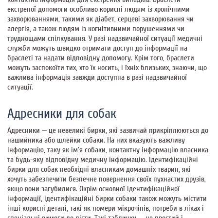
екстреної допомоги особливо корисні людям із хронічними
захворюваннями, такими як діабет, серцеві захворювання чи
алергія, а також людям із когнітивними порушеннями чи
труднощами спілкування. У разі надзвичайної ситуації медичні
служби можуть швидко отримати доступ до інформації на
браслеті та надати відповідну допомогу. Крім того, браслети
можуть заспокоїти тих, хто їх носить, і їхніх близьких, знаючи, що
важлива інформація завжди доступна в разі надзвичайної
ситуації.
Адресники для собак
Адресники — це невеликі бирки, які зазвичай прикріплюються до
нашийника або шлейки собаки. На них вказують важливу
інформацію, таку як ім’я собаки, контактну інформацію власника
та будь-яку відповідну медичну інформацію. Ідентифікаційні
бирки для собак необхідні власникам домашніх тварин, які
хочуть забезпечити безпечне повернення своїх пухнастих друзів,
якщо вони загубилися. Окрім основної ідентифікаційної
інформації, ідентифікаційні бирки собаки також можуть містити
інші корисні деталі, такі як номери мікрочіпів, потреби в ліках і
спеціальні вимоги до дієти. Такі таблички - це простий і