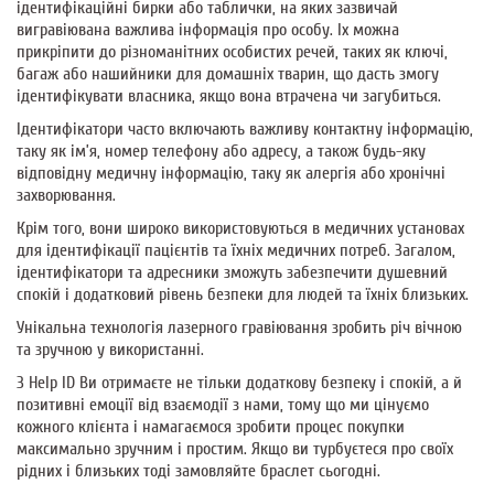
ідентифікаційні бирки або таблички, на яких зазвичай
вигравіювана важлива інформація про особу. Іх можна
прикріпити до різноманітних особистих речей, таких як ключі,
багаж або нашийники для домашніх тварин, що дасть змогу
ідентифікувати власника, якщо вона втрачена чи загубиться.
Ідентифікатори часто включають важливу контактну інформацію,
таку як ім’я, номер телефону або адресу, а також будь-яку
відповідну медичну інформацію, таку як алергія або хронічні
захворювання.
Крім того, вони широко використовуються в медичних установах
для ідентифікації пацієнтів та їхніх медичних потреб. Загалом,
ідентифікатори та адресники зможуть забезпечити душевний
спокій і додатковий рівень безпеки для людей та їхніх близьких.
Унікальна технологія лазерного гравіювання зробить річ вічною
та зручною у використанні.
З Help ID Ви отримаєте не тільки додаткову безпеку і спокій, а й
позитивні емоції від взаємодії з нами, тому що ми цінуємо
кожного клієнта і намагаємося зробити процес покупки
максимально зручним і простим. Якщо ви турбуєтеся про своїх
рідних і близьких тоді замовляйте браслет сьогодні.