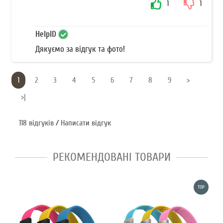
1
1
HelpID
Дякуємо за відгук та фото!
1
2
3
4
5
6
7
8
9
>
>|
118 відгуків
/
Написати відгук
РЕКОМЕНДОВАНІ ТОВАРИ
TOP