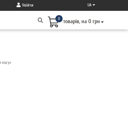
Увійти
UA
0
товарів, на 0 грн
и відгук