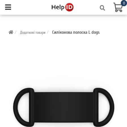
0
Силіконова полоска L dogs
Додаткові товари