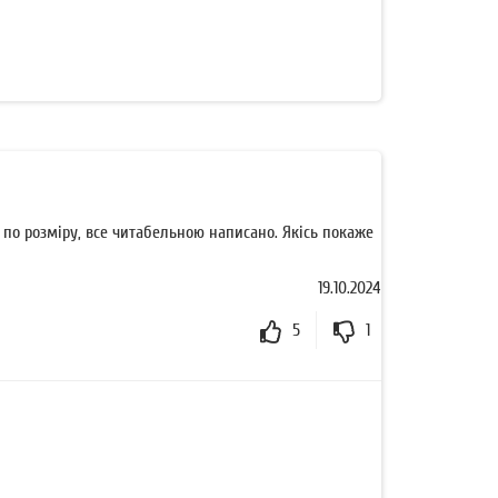
по розміру, все читабельною написано. Якісь покаже
19.10.2024
5
1