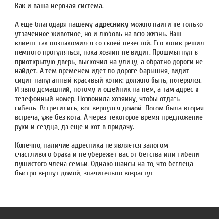
Как и ваша нервная система.
А еще благодаря нашему
адреснику
можно найти не только
утраченное животное, но и любовь на всю жизнь. Наш
клиент так познакомился со своей невестой. Его котик решил
немного прогуляться, пока хозяин не видит. Прошмыгнул в
приоткрытую дверь, выскочил на улицу, а обратно дороги не
найдет. А тем временем идет по дороге барышня, видит -
сидит напуганный красивый котик: должно быть, потерялся.
И явно домашний, потому и ошейник на нем, а там адрес и
телефонный номер. Позвонила хозяину, чтобы отдать
гибель. Встретились, кот вернулся домой. Потом была вторая
встреча, уже без кота. А через некоторое время предложение
руки и сердца, да еще и кот в придачу.
Конечно, наличие адресника не является залогом
счастливого брака и не убережет вас от бегства или гибели
пушистого члена семьи. Однако шансы на то, что беглеца
быстро вернут домой, значительно возрастут.