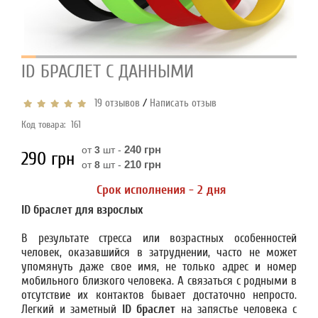
ID БРАСЛЕТ С ДАННЫМИ
/
19 отзывов
Написать отзыв
Код товара:
161
240 грн
от
3
шт -
290 грн
210 грн
от
8
шт -
Срок исполнения - 2 дня
ID
браслет для взрослых
В результате стресса или возрастных особенностей
человек, оказавшийся в затруднении, часто не может
упомянуть даже свое имя, не только адрес и номер
мобильного близкого человека. А связаться с родными в
отсутствие их контактов бывает достаточно непросто.
Легкий и заметный
ID браслет
на запястье человека с