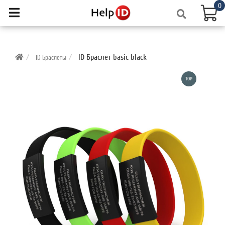
0
ID Браслет basic black
ID Браслеты
TOP