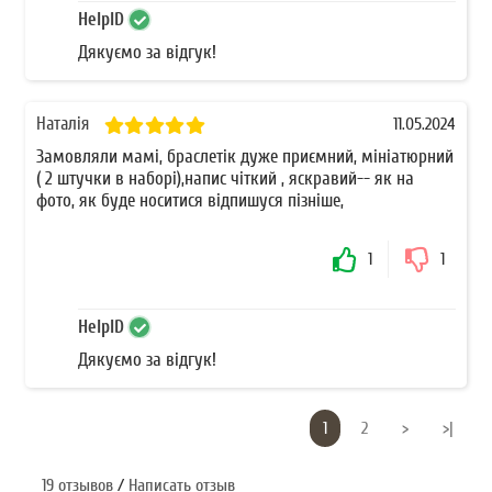
HelpID
Дякуємо за відгук!
Наталія
11.05.2024
Замовляли мамі, браслетік дуже приємний, мініатюрний
( 2 штучки в наборі),напис чіткий , яскравий-- як на
фото, як буде носитися відпишуся пізніше,
1
1
HelpID
Дякуємо за відгук!
1
2
>
>|
19 отзывов
/
Написать отзыв